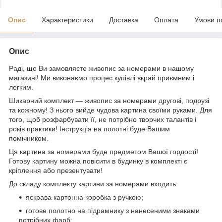
Опис
Характеристики
Доставка
Оплата
Умови п
Опис
Раді, що Ви замовляєте живопис за номерами в нашому
магазині! Ми виконаємо процес купівлі вкрай приємним і
легким.
Шикарний комплект — живопис за номерами другові, подрузі
та кожному! З нього вийде чудова картина своїми руками. Для
того, щоб розфарбувати її, не потрібно творчих талантів і
років практики! Інструкція на полотні буде Вашим
помічником.
Ця картина за номерами буде предметом Вашої гордості!
Готову картину можна повісити в будинку в комплекті є
кріплення або презентувати!
До складу комплекту картини за номерами входить:
яскрава картонна коробка з ручкою;
готове полотно на підрамнику з нанесеними знаками
потрібних фарб;