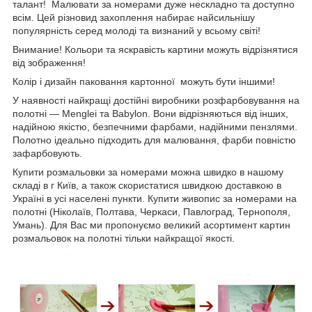
талант! Малювати за номерами дуже нескладно та доступно
всім. Цей різновид захоплення набирає найсильнішу
популярність серед молоді та визнаний у всьому світі!
Внимание! Кольори та яскравість картини можуть відрізнятися
від зображення!
Колір і дизайн паковання картонної можуть бути іншими!
У наявності найкращі достійні виробники розфарбовування на
полотні — Menglei та Babylon. Вони відрізняються від інших,
надійною якістю, безпечними фарбами, надійними пензлями.
Полотно ідеально підходить для малювання, фарби повністю
зафарбовують.
Купити розмальовки за номерами можна швидко в нашому
складі в г Київ, а також скористатися швидкою доставкою в
Україні в усі населені пункти. Купити живопис за номерами на
полотні (Ніколаїв, Полтава, Черкаси, Павлоград, Тернополя,
Умань). Для Вас ми пропонуємо великий асортимент картин
розмальовок на полотні тільки найкращої якості.