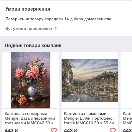
Умови повернення
Повернення товару впродовж 14 днів за домовленістю
Всі умови повернення
Подібні товари компанії
Картина за номерами
Картина за номерами
Карт
Menglei Ваза з червоними
Menglei Вілли Портофіно,
Meng
трояндами MMC042 50 х
Італія MMC016 50 х 65 см
MMC0
65 см
443
443
443
₴
₴