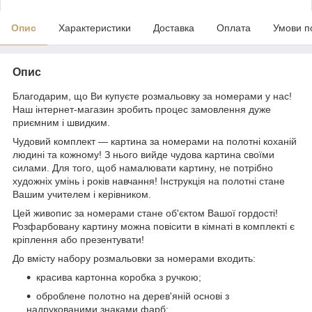
Опис
Характеристики
Доставка
Оплата
Умови п
Опис
Благодарим, що Ви купуєте розмальовку за номерами у нас!
Наш інтернет-магазин зробить процес замовлення дуже
приємним і швидким.
Чудовий комплект — картина за номерами на полотні коханій
людині та кожному! З нього вийде чудова картина своїми
силами. Для того, щоб намалювати картину, не потрібно
художніх умінь і років навчання! Інструкція на полотні стане
Вашим учителем і керівником.
Цей живопис за номерами стане об'єктом Вашої гордості!
Розфарбовану картину можна повісити в кімнаті в комплекті є
кріплення або презентувати!
До вмісту набору розмальовки за номерами входить:
красива картонна коробка з ручкою;
оброблене полотно на дерев'яній основі з
надрукованими знаками фарб;