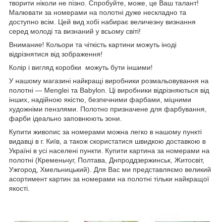
творити ніколи не пізно. Спробуйте, може, це Ваш талант!
Малювати за номерами на полотні дуже нескладно та
доступно всім. Цей вид хобі набирає величезну визнання
серед молоді та визнаний у всьому світі!
Внимание! Кольори та чіткість картини можуть іноді
відрізнятися від зображення!
Колір і вигляд коробки можуть бути іншими!
У нашому магазині найкращі виробники розмальовування на
полотні — Menglei та Babylon. Ці виробники відрізняються від
інших, надійною якістю, безпечними фарбами, міцними
художніми пензлями. Полотно призначене для фарбування,
фарби ідеально заповнюють зони.
Купити живопис за номерами можна легко в нашому пункті
видавці в г. Київ, а також скористатися швидкою доставкою в
Україні в усі населені пункти. Купити картина за номерами на
полотні (Кременьчуг, Полтава, Днпроддзержинськ, Житосвіт,
Ужгород, Хмельницький). Для Вас ми представляємо великий
асортимент картин за номерами на полотні тільки найкращої
якості.