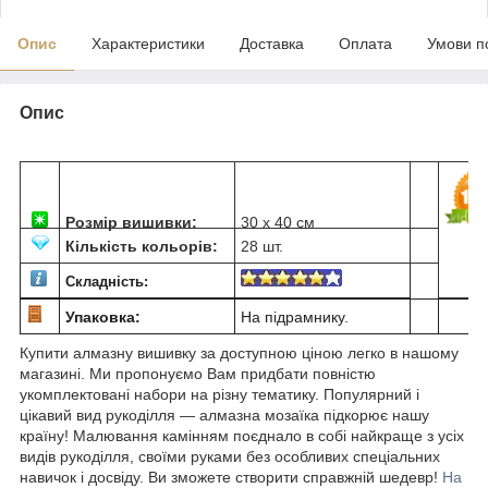
Опис
Характеристики
Доставка
Оплата
Умови п
Опис
Розмір вишивки:
30 х 40 см
Кількість кольорів:
28 шт.
Складність:
Упаковка:
На підрамнику.
Купити алмазну вишивку за доступною ціною легко в нашому
магазині. Ми пропонуємо Вам придбати повністю
укомплектовані набори на різну тематику. Популярний і
цікавий вид рукоділля ― алмазна мозаїка підкорює нашу
країну! Малювання камінням поєднало в собі найкраще з усіх
видів рукоділля, своїми руками без особливих спеціальних
навичок і досвіду. Ви зможете створити справжній шедевр!
На