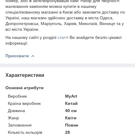
номер, або ж зателефонувавши нам! Набір для творчості
малювання камінням можна купити в нашому
спеціалізованому магазині в Києві або замовити доставку по
Україні, наш магазин здійснює доставку в міста Одеса,
Дніпропетровськ, Маріуполь, Харків, Миколаїв, Вінниця та у
всі міста України.
На нашому сайті у розділі
статті
Ви знайдете безліч цікавої
інформації.
Приховати
Характеристики
Основні атрибути
Виробник
MyArt
Країна виробник
Китай
Довжина
40 см
Жанр
Квіти
Заповнення
Повне
Кількість кольорів
28