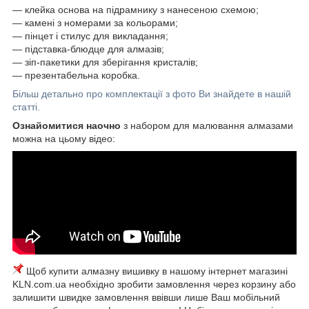
― клейка основа на підрамнику з нанесеною схемою;
― камені з номерами за кольорами;
― пінцет і стилус для викладання;
― підставка-блюдце для алмазів;
― зіп-пакетики для зберігання кристалів;
― презентабельна коробка.
Більш детально про комплектації з фото Ви знайдете в нашій
статті.
Ознайомитися наочно
з набором для малювання алмазами
можна на цьому відео:
Щоб купити алмазну вишивку в нашому інтернет магазині
KLN.com.ua необхідно зробити замовлення через корзину або
залишити швидке замовлення ввівши лише Ваш мобільний