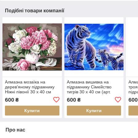
Подібні товари компанії
Алмазна мозаїка на
Алмазна вишивка на
Алма
дерев'яному підрамнику
підрамнику Сімейство
троя
Ніжні півонії 30 х 40 см
тигрів 30 х 40 см (арт.
підр
(арт. TN985)
TN472)
(арт
600
600
600
₴
₴
Купити
Купити
Про нас