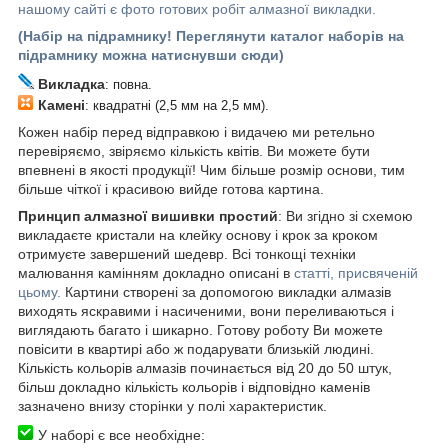
нашому сайті є фото готових робіт алмазної викладки.
(Набір на підрамнику! Переглянути каталог наборів на
підрамнику можна натиснувши сюди)
Викладка
: повна.
Камені
: квадратні (2,5 мм на 2,5 мм).
Кожен набір перед відправкою і видачею ми ретельно
перевіряємо, звіряємо кількість квітів. Ви можете бути
впевнені в якості продукції! Чим більше розмір основи, тим
більше чіткої і красивою вийде готова картина.
Принцип алмазної вишивки простий
: Ви згідно зі схемою
викладаєте кристали на клейку основу і крок за кроком
отримуєте завершений шедевр. Всі тонкощі техніки
малювання камінням докладно описані в
статті, присвяченій
цьому.
Картини створені за допомогою викладки алмазів
виходять яскравими і насиченими, вони переливаються і
виглядають багато і шикарно. Готову роботу Ви можете
повісити в квартирі або ж подарувати близькій людині.
Кількість кольорів алмазів починається від 20 до 50 штук,
більш докладно кількість кольорів і відповідно каменів
зазначено внизу сторінки у полі характеристик.
У наборі є все необхідне: