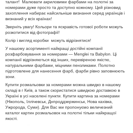
талант! Малювати акриловими фарбами на полотні за
номерами дуже просто та доступно кожному. Цей різновид
захоплення набирає найсильніше визнання серед українців і
визнаний у всіх країнах!
Зверніть увагу! Кольори та яскравість готової роботи можуть
розкотитися від фотографії!
Колір і вигляд коробки можуть відрізнятися!
У нашому асортименті найкращі достійні компанії
розфарбовування за номерами — Menglei та Babylon. Ці
компанії відрізняються від інших, перевіреною якістю,
натуральними фарбами, міцними пензликами. Полотно
підготовлене для нанесення фарб, фарби рівно заповнюють
зони.
Купити розмальовки за номерами можна швидко в нашому
складі в г Київ, а також скористатися швидкою доставкою в
Україні в усі населені пункти. Купити картина за номерами
(Нікополь, Іллічевськ, Днпроддзержинськ, Нова кахівка,
Ужророда, Суми). Для Вас ми пропонуємо величезний
каталог картин розмальовок на полотні тільки найкращої
якості.