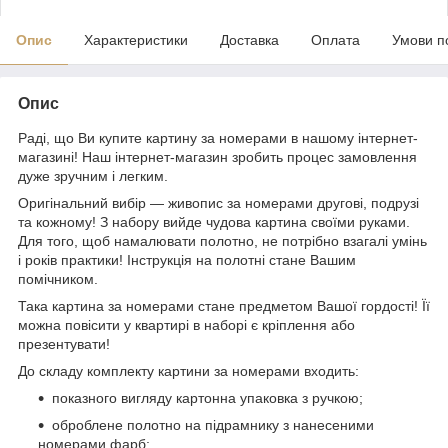
Опис
Характеристики
Доставка
Оплата
Умови п
Опис
Раді, що Ви купите картину за номерами в нашому інтернет-
магазині! Наш інтернет-магазин зробить процес замовлення
дуже зручним і легким.
Оригінальний вибір — живопис за номерами другові, подрузі
та кожному! З набору вийде чудова картина своїми руками.
Для того, щоб намалювати полотно, не потрібно взагалі умінь
і років практики! Інструкція на полотні стане Вашим
помічником.
Така картина за номерами стане предметом Вашої гордості! Її
можна повісити у квартирі в наборі є кріплення або
презентувати!
До складу комплекту картини за номерами входить:
показного вигляду картонна упаковка з ручкою;
оброблене полотно на підрамнику з нанесеними
номерами фарб;