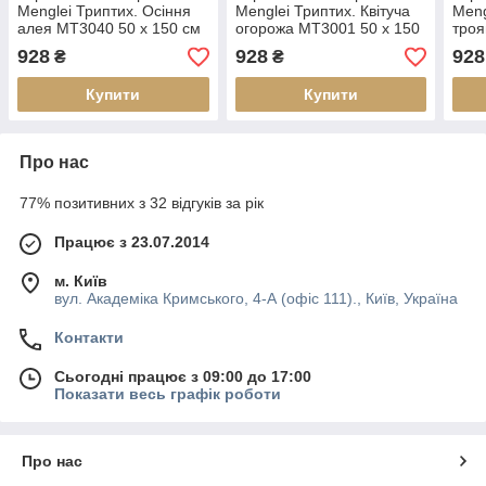
Menglei Триптих. Осіння
Menglei Триптих. Квітуча
Meng
алея MT3040 50 х 150 см
огорожа MT3001 50 х 150
троя
см
см
928
928
928
₴
₴
Купити
Купити
Про нас
77% позитивних з 32 відгуків за рік
Працює з 23.07.2014
м. Київ
вул. Академіка Кримського, 4-А (офіс 111)., Київ, Україна
Контакти
Сьогодні працює з 09:00 до 17:00
Показати весь графік роботи
Про нас