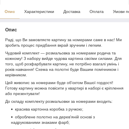
Опис
Характеристики
Доставка
Оплата
Умови п
Опис
Раді, що Ви замовляєте картину за номерами саме в нас! Ми
зробить процес придбання вкрай зручним і легким.
Чудовий комплект — розмальовка за номерами родича та
кожному! З набору вийде чудова картина своїми силами. Для
того, щоб розфарбувати картину, не потрібно взагалі умінь і
років навчання! Схема на полотні буде Вашим помічником і
керівником.
Цей живопис за номерами буде об'єктом Вашої гордості!
Готову картину можна повісити у квартирі в наборі є кріплення
або презентувати!
До складу комплекту розмальовки за номерами входить:
красива картонна коробка з ручкою;
оброблене полотно на дерев'яній основі з
надрукованими знаками фарб;