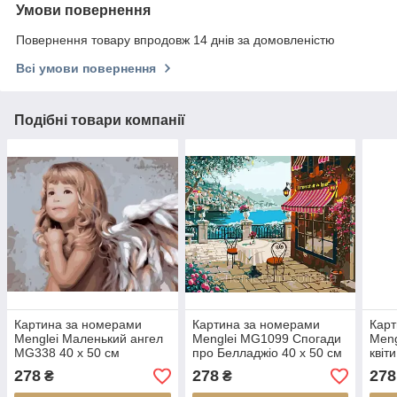
Умови повернення
Повернення товару впродовж 14 днів за домовленістю
Всі умови повернення
Подібні товари компанії
Картина за номерами
Картина за номерами
Карт
Menglei Маленький ангел
Menglei MG1099 Спогади
Meng
MG338 40 х 50 см
про Белладжіо 40 х 50 см
квіти
см
278
278
278
₴
₴