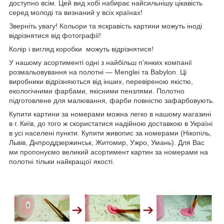
доступно всім. Цей вид хобі набирає найсильнішу цікавість
серед молоді та визнаний у всіх країнах!
Зверніть увагу! Кольори та яскравість картини можуть іноді
відрізнятися від фотографії!
Колір і вигляд коробки можуть відрізнятися!
У нашому асортименті одні з найбільш п'янких компанії
розмальовування на полотні — Menglei та Babylon. Ці
виробники відрізняються від інших, перевіреною якістю,
екологічними фарбами, якісними пензлями. Полотно
підготовлене для малювання, фарби повністю зафарбовують.
Купити картини за номерами можна легко в нашому магазині
в г. Київ, до того ж скористатися надійною доставкою в Україні
в усі населені пункти. Купити живопис за номерами (Нікопіль,
Львів, Днпроддзержинськ, Житомир, Ужро, Умань). Для Вас
ми пропонуємо великий асортимент картин за номерами на
полотні тільки найкращої якості.