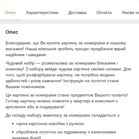
Опис
Характеристики
Доставка
Оплата
Умови п
Опис
Благодарим, що Ви купите картину за номерами в нашому
магазині! Наша компанія зробить процес придбання вкрай
надійним і швидким.
Чудовий набір — розмальовка за номерами близьким і
кожному! З набору вийде чудова картина своїми силами. Для
того, щоб розфарбувати картину, не потрібно жодних
здібностей і років навчання! Інструкція на полотні стане
Вашим помічником.
Ця картина за номерами стане предметом Вашого таланту!
Готову картину можна повісити у квартирі в комплекті є
кріплення або ж подарувати!
До складу набору живопису за номерами складається з:
гарна картонна коробка з ручкою;
оброблене полотно на підрамнику з нанесеними
знаками фарб;