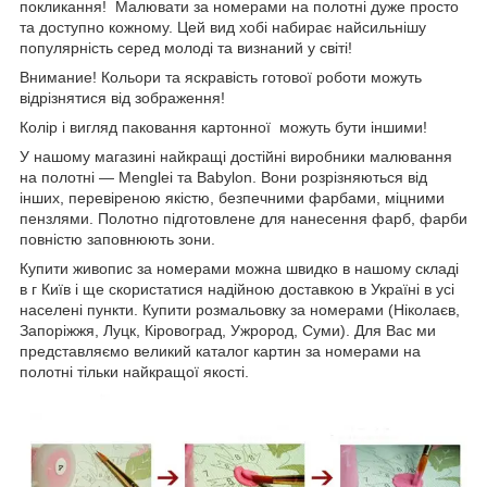
покликання! Малювати за номерами на полотні дуже просто
та доступно кожному. Цей вид хобі набирає найсильнішу
популярність серед молоді та визнаний у світі!
Внимание! Кольори та яскравість готової роботи можуть
відрізнятися від зображення!
Колір і вигляд паковання картонної можуть бути іншими!
У нашому магазині найкращі достійні виробники малювання
на полотні — Menglei та Babylon. Вони розрізняються від
інших, перевіреною якістю, безпечними фарбами, міцними
пензлями. Полотно підготовлене для нанесення фарб, фарби
повністю заповнюють зони.
Купити живопис за номерами можна швидко в нашому складі
в г Київ і ще скористатися надійною доставкою в Україні в усі
населені пункти. Купити розмальовку за номерами (Ніколаєв,
Запоріжжя, Луцк, Кіровоград, Ужрород, Суми). Для Вас ми
представляємо великий каталог картин за номерами на
полотні тільки найкращої якості.