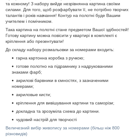
та кожному! З набору вийде незрівнянна картина своїми
силами. Для того, щоб розфарбувати її, не потрібно творчих
талантів і років навчання! Контур на полотні буде Вашим
учителем і помічником.
Така картина на полотні стане предметом Вашої здібностей!
Готову картину можна повісити у квартирі в комплекті є
кріплення або презентувати!
До складу набору розмальовки за номерами входить:
гарна картонна коробка з ручкою;
готове полотно на підрамнику з надрукованими
знаками фарб;
акрилові барвники в ємностях, з зазначеними
номерами;
акриловые кисти;
кріплення для вивішування картини та саморізи;
докладна та зрозуміла схема до картини.
чудовий настрій для творчості
Величезний вибір живопису за номерами (більш ніж 800
різновидів)