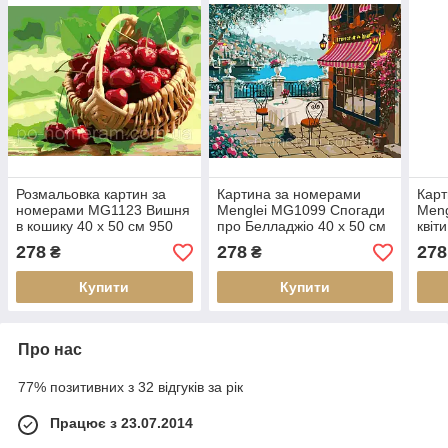
Розмальовка картин за
Картина за номерами
Карт
номерами MG1123 Вишня
Menglei MG1099 Спогади
Meng
в кошику 40 х 50 см 950
про Белладжіо 40 х 50 см
квіти
квіти
см
278
278
278
₴
₴
Купити
Купити
Про нас
77% позитивних з 32 відгуків за рік
Працює з 23.07.2014