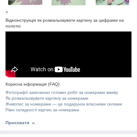
>
Відеоінструкція як розмальовувати картину за цифрами на
полотні
Корисна інформація (FAQ):
Фотографії закінчених готових робіт за номерами вживу
Як розмальовувати картину за номерами
Живопис за номерами — це подарунок власними силами
Рівні складності картин за номерами
Приховати