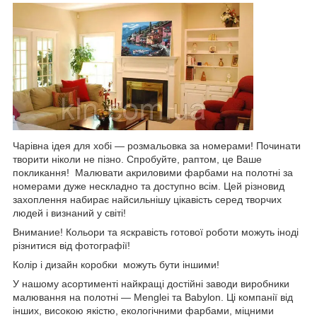
Чарівна ідея для хобі — розмальовка за номерами! Починати
творити ніколи не пізно. Спробуйте, раптом, це Ваше
покликання! Малювати акриловими фарбами на полотні за
номерами дуже нескладно та доступно всім. Цей різновид
захоплення набирає найсильнішу цікавість серед творчих
людей і визнаний у світі!
Внимание! Кольори та яскравість готової роботи можуть іноді
різнитися від фотографії!
Колір і дизайн коробки можуть бути іншими!
У нашому асортименті найкращі достійні заводи виробники
малювання на полотні — Menglei та Babylon. Ці компанії від
інших, високою якістю, екологічними фарбами, міцними