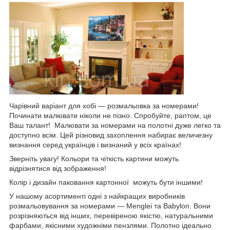
Чарівний варіант для хобі — розмальовка за номерами!
Починати малювати ніколи не пізно. Спробуйте, раптом, це
Ваш талант! Малювати за номерами на полотні дуже легко та
доступно всім. Цей різновид захоплення набирає величезну
визнання серед українців і визнаний у всіх країнах!
Зверніть увагу! Кольори та чіткість картини можуть
відрізнятися від зображення!
Колір і дизайн паковання картонної можуть бути іншими!
У нашому асортименті одні з найкращих виробників
розмальовування за номерами — Menglei та Babylon. Вони
розрізняються від інших, перевіреною якістю, натуральними
фарбами, якісними художніми пензлями. Полотно ідеально