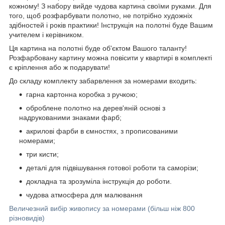
кожному! З набору вийде чудова картина своїми руками. Для
того, щоб розфарбувати полотно, не потрібно художніх
здібностей і років практики! Інструкція на полотні буде Вашим
учителем і керівником.
Ця картина на полотні буде об'єктом Вашого таланту!
Розфарбовану картину можна повісити у квартирі в комплекті
є кріплення або ж подарувати!
До складу комплекту забарвлення за номерами входить:
гарна картонна коробка з ручкою;
оброблене полотно на дерев'яній основі з
надрукованими знаками фарб;
акрилові фарби в ємностях, з прописованими
номерами;
три кисти;
деталі для підвішування готової роботи та саморізи;
докладна та зрозуміла інструкція до роботи.
чудова атмосфера для малювання
Величезний вибір живопису за номерами (більш ніж 800
різновидів)