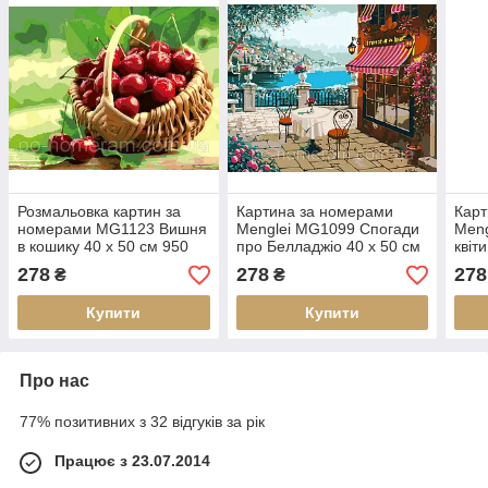
Розмальовка картин за
Картина за номерами
Карт
номерами MG1123 Вишня
Menglei MG1099 Спогади
Meng
в кошику 40 х 50 см 950
про Белладжіо 40 х 50 см
квіти
квіти
см
278
278
278
₴
₴
Купити
Купити
Про нас
77% позитивних з 32 відгуків за рік
Працює з 23.07.2014