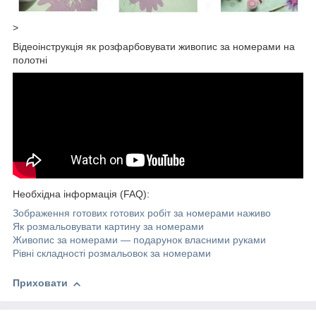
>
Відеоінструкція як розфарбовувати живопис за номерами на
полотні
Необхідна інформація (FAQ):
Зображення готових готових робіт за номерами наживо
Як розмальовувати картину за номерами
Живопис за номерами — подарунок власними руками
Рівні складності розмальовок за номерами
Приховати