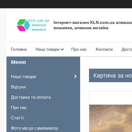
Інтернет-магазин KLN.com.ua алмазн
вишивка, алмазна мозаїка
Головна
Наші товари
Про нас
Контакти
Дост
Картина за но
Наші товари
Відгуки
Доставка та оплата
Про нас
Статті
Фото місця самовивозу