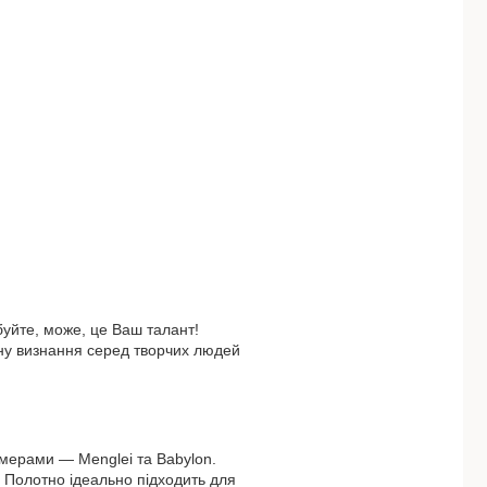
буйте, може, це Ваш талант!
ну визнання серед творчих людей
мерами — Menglei та Babylon.
 Полотно ідеально підходить для