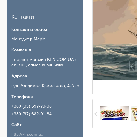
Контакти
Менеджер Марія
Інтернет магазин KLN.COM.UA к
альяни, алмазна вишивка
вул. Академіка Кримського, 4-А (офіс 111)., Київ, Україна
+380 (93) 597-79-96
+380 (97) 682-91-84
http://kln.com.ua