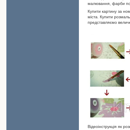
малювання, фарби по
Купити картину за ном
міста. Купити розмаль
представляємо величе
Відеоінструкція як р