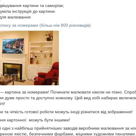
двішування картини та саморізи;
уміла інструкція до картини.
й для малювання
опису за номерами (більш ніж 800 різновидів)
і — картина за номерами! Починати малювати ніколи не пізно. Спро
 дуже просто та доступно кожному. Цей вид хобі набирає величез
ті!
и та чіткість готової роботи можуть іноді різнитися від зображення!
ання картонної можуть бути іншими!
 одні з найбільш прийнятніших заводів виробники малювання за но
віреною якістю, безпечними фарбами, міцними художніми пензлями.