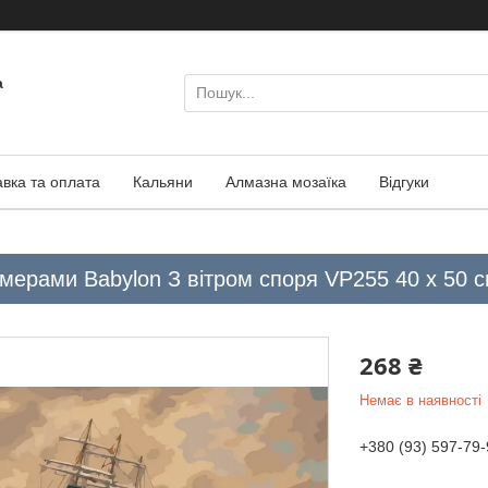
а
авка та оплата
Кальяни
Алмазна мозаїка
Відгуки
мерами Babylon З вітром споря VP255 40 х 50 
268 ₴
Немає в наявності
+380 (93) 597-79-