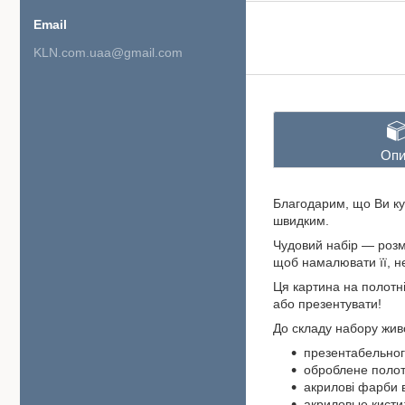
KLN.com.uaa@gmail.com
Опи
Благодарим, що Ви ку
швидким.
Чудовий набір — розм
щоб намалювати її, не
Ця картина на полотні
або презентувати!
До складу набору жив
презентабельног
оброблене полот
акрилові фарби 
акриловые кисти