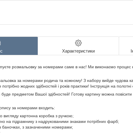
с
Характеристики
І
пуєте розмальовку за номерами саме в нас! Ми виконаємо процес к
альовка за номерами родича та кожному! З набору вийде чудова ка
 потрібно жодних здібностей і років практики! Інструкція на полот
 буде предметом Вашої здібностей! Готову картину можна повісити в
опису за номерами входить:
о вигляду картонна коробка з ручкою;
но на підрамнику з надрукованими знаками потрібних фарб;
в баночках, з зазначеними номерами;
;