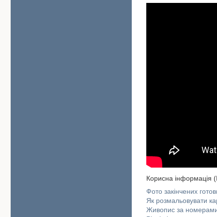
Корисна інформація (
Фото закінчених гото
Як розмальовувати к
Живопис за номерами