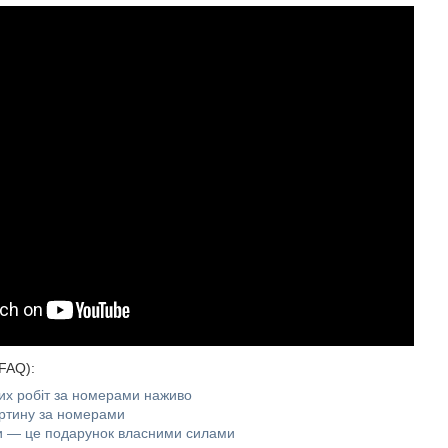
FAQ):
вих робіт за номерами наживо
артину за номерами
 — це подарунок власними силами