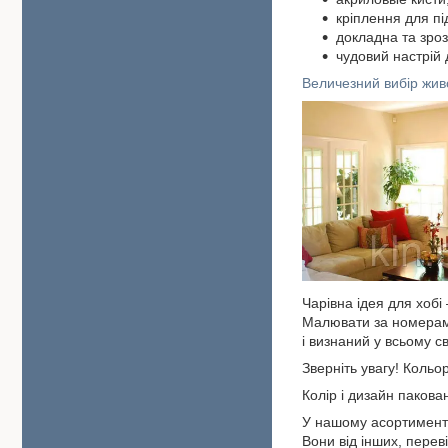
кріплення для пі
докладна та зроз
чудовий настрі
Величезний вибір жив
Чарівна ідея для хоб
Малювати за номерами
і визнаний у всьому сві
Зверніть увагу! Кольор
Колір і дизайн паков
У нашому асортименті
Вони від інших, пере