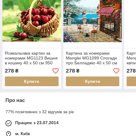
Розмальовка картин за
Картина за номерами
Карт
номерами MG1123 Вишня
Menglei MG1099 Спогади
Meng
в кошику 40 х 50 см 950
про Белладжіо 40 х 50 см
квіти
квіти
см
278
278
278
₴
₴
Купити
Купити
Про нас
77% позитивних з 32 відгуків за рік
Працює з 23.07.2014
м. Київ