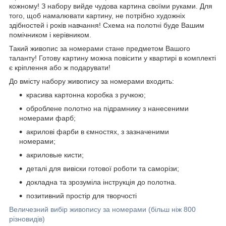
кожному! З набору вийде чудова картина своїми руками. Для
того, щоб намалювати картину, не потрібно художніх
здібностей і років навчання! Схема на полотні буде Вашим
помічником і керівником.
Такий живопис за номерами стане предметом Вашого
таланту! Готову картину можна повісити у квартирі в комплекті
є кріплення або ж подарувати!
До вмісту набору живопису за номерами входить:
красива картонна коробка з ручкою;
оброблене полотно на підрамнику з нанесеними
номерами фарб;
акрилові фарби в ємностях, з зазначеними
номерами;
акриловые кисти;
деталі для вивіски готової роботи та саморізи;
докладна та зрозуміла інструкція до полотна.
позитивний простір для творчості
Величезний вибір живопису за номерами (більш ніж 800
різновидів)