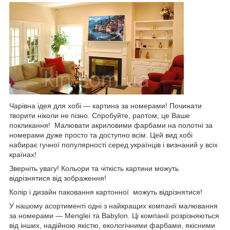
Чарівна ідея для хобі — картина за номерами! Починати
творити ніколи не пізно. Спробуйте, раптом, це Ваше
покликання! Малювати акриловими фарбами на полотні за
номерами дуже просто та доступно всім. Цей вид хобі
набирає гучної популярності серед українців і визнаний у всіх
країнах!
Зверніть увагу! Кольори та чіткість картини можуть
відрізнятися від зображення!
Колір і дизайн паковання картонної можуть відрізнятися!
У нашому асортименті одні з найкращих компанії малювання
за номерами — Menglei та Babylon. Ці компанії розрізняються
від інших, надійною якістю, екологічними фарбами, якісними