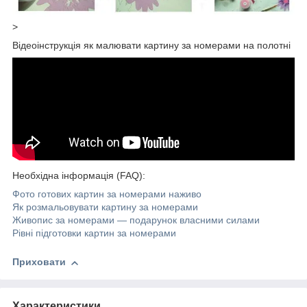
>
Відеоінструкція як малювати картину за номерами на полотні
Необхідна інформація (FAQ):
Фото готових картин за номерами наживо
Як розмальовувати картину за номерами
Живопис за номерами — подарунок власними силами
Рівні підготовки картин за номерами
Приховати
Характеристики