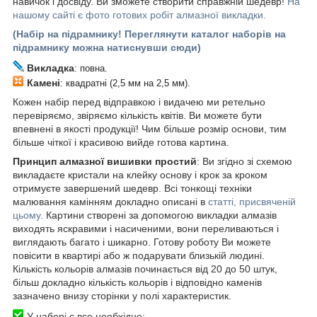
навичок і досвіду. Ви зможете створити справжній шедевр!
На
нашому сайті є фото готових робіт алмазної викладки.
(Набір на підрамнику! Переглянути каталог наборів на
підрамнику можна натиснувши сюди)
Викладка
: повна.
Камені
: квадратні (2,5 мм на 2,5 мм).
Кожен набір перед відправкою і видачею ми ретельно
перевіряємо, звіряємо кількість квітів. Ви можете бути
впевнені в якості продукції! Чим більше розмір основи, тим
більше чіткої і красивою вийде готова картина.
Принцип алмазної вишивки простий
: Ви згідно зі схемою
викладаєте кристали на клейку основу і крок за кроком
отримуєте завершений шедевр. Всі тонкощі техніки
малювання камінням докладно описані в
статті, присвяченій
цьому.
Картини створені за допомогою викладки алмазів
виходять яскравими і насиченими, вони переливаються і
виглядають багато і шикарно. Готову роботу Ви можете
повісити в квартирі або ж подарувати близькій людині.
Кількість кольорів алмазів починається від 20 до 50 штук,
більш докладно кількість кольорів і відповідно каменів
зазначено внизу сторінки у полі характеристик.
У наборі є все необхідне: