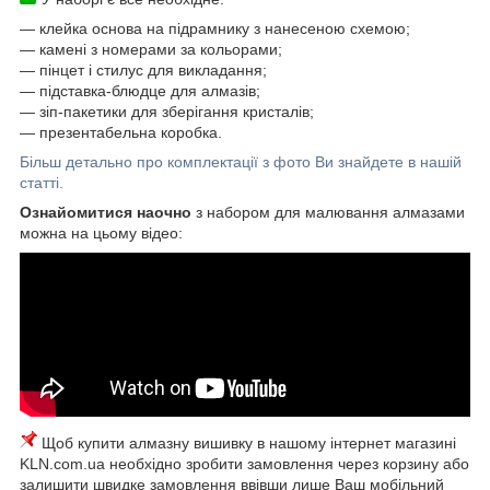
― клейка основа на підрамнику з нанесеною схемою;
― камені з номерами за кольорами;
― пінцет і стилус для викладання;
― підставка-блюдце для алмазів;
― зіп-пакетики для зберігання кристалів;
― презентабельна коробка.
Більш детально про комплектації з фото Ви знайдете в нашій
статті.
Ознайомитися наочно
з набором для малювання алмазами
можна на цьому відео:
Щоб купити алмазну вишивку в нашому інтернет магазині
KLN.com.ua необхідно зробити замовлення через корзину або
залишити швидке замовлення ввівши лише Ваш мобільний