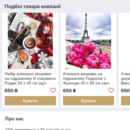
Подібні товари компанії
Набір алмазної вишивки
Алмазна вишивка на
Алма
на підрамнику В очікуванні
підрамнику Подорож у
дере
Різдва 50 х 40 см (арт.
Францію 40 х 50 см (арт.
Вікн
TN1161)
TN959)
40 с
650
650
650
₴
₴
Купити
Купити
Про нас
77% позитивних з 32 відгуків за рік