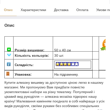
Опис
Характеристики
Доставка
Оплата
Умови п
Опис
Розмір вишивки:
50 х 40 см
Кількість кольорів:
30 шт.
Складність:
Упаковка:
На підрамнику.
Купити алмазну вишивку за доступною ціною легко в нашому
магазині. Ми пропонуємо Вам придбати повністю
укомплектовані набори на різну тематику. Популярний і
цікавий вид рукоділля ― алмазна мозаїка підкорює нашу
країну! Малювання камінням поєднало в собі найкраще з усіх
видів рукоділля, своїми руками без особливих спеціальних